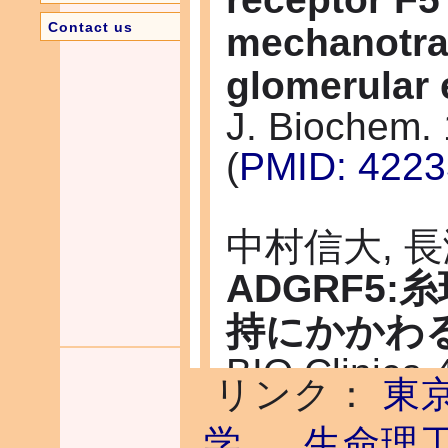
Contact us
mechanotra
glomerular e
J. Biochem. 
(
PMID: 422
中村信大, 
ADGRF5
持にかかわ
BIO Clinica 
リンク：
東
社のウェブ
学
生命理